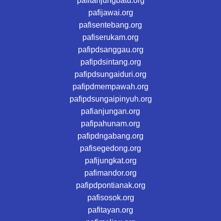
pafitanjungbatu.org
pafijawai.org
pafisentebang.org
pafiserukam.org
pafipdsanggau.org
pafipdsintang.org
pafipdsungaiduri.org
pafipdmempawah.org
pafipdsungaipinyuh.org
pafianjungan.org
pafipahunam.org
pafipdngabang.org
pafisegedong.org
pafijungkat.org
pafimandor.org
pafipdpontianak.org
pafisosok.org
pafitayan.org