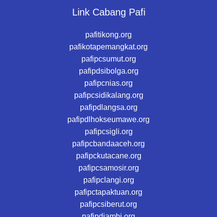
Link Cabang Pafi
pafitikong.org
pafikotapemangkat.org
pafipcsumut.org
pafipdsibolga.org
pafipcnias.org
pafipcsidikalang.org
pafipdlangsa.org
pafipdlhokseumawe.org
pafipcsigli.org
pafipcbandaaceh.org
pafipckutacane.org
pafipcsamosir.org
pafipclangi.org
pafipctapaktuan.org
pafipcsiberut.org
pafipdjambi.org