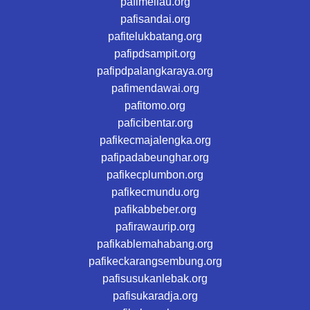
pafimeliau.org
pafisandai.org
pafitelukbatang.org
pafipdsampit.org
pafipdpalangkaraya.org
pafimendawai.org
pafitomo.org
paficibentar.org
pafikecmajalengka.org
pafipadabeunghar.org
pafikecplumbon.org
pafikecmundu.org
pafikabbeber.org
pafirawaurip.org
pafikablemahabang.org
pafikeckarangsembung.org
pafisusukanlebak.org
pafisukaradja.org