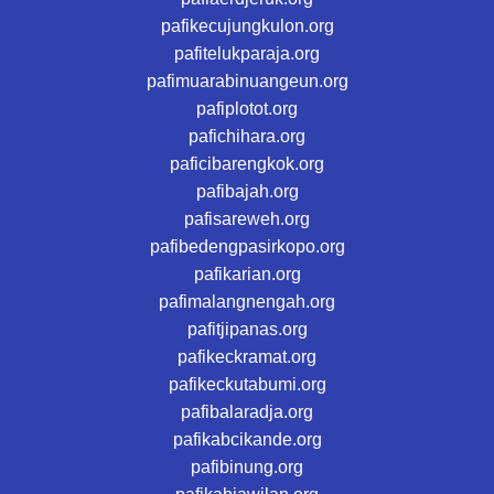
pafikecujungkulon.org
pafitelukparaja.org
pafimuarabinuangeun.org
pafiplotot.org
pafichihara.org
paficibarengkok.org
pafibajah.org
pafisareweh.org
pafibedengpasirkopo.org
pafikarian.org
pafimalangnengah.org
pafitjipanas.org
pafikeckramat.org
pafikeckutabumi.org
pafibalaradja.org
pafikabcikande.org
pafibinung.org