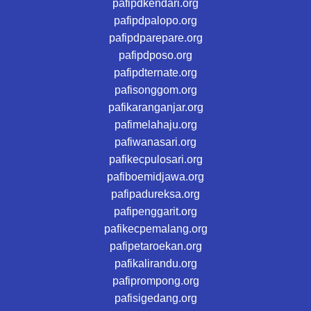
pafipdkendari.org
pafipdpalopo.org
pafipdparepare.org
pafipdposo.org
pafipdternate.org
pafisonggom.org
pafikaranganjar.org
pafimelahaju.org
pafiwanasari.org
pafikecpulosari.org
pafiboemidjawa.org
pafipadureksa.org
pafipenggarit.org
pafikecpemalang.org
pafipetaroekan.org
pafikalirandu.org
pafiprompong.org
pafisigedang.org