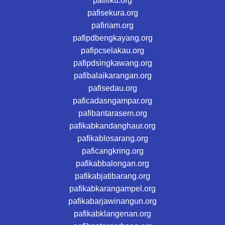
pafiliku.org
pafisekura.org
pafiriam.org
pafipdbengkayang.org
pafipcselakau.org
pafipdsingkawang.org
pafibalaikarangan.org
pafisedau.org
paficadasngampar.org
pafibantarasem.org
pafikabkandanghaur.org
pafikablosarang.org
paficangkring.org
pafikabbalongan.org
pafikabjatibarang.org
pafikabkarangampel.org
pafikabarjawinangun.org
pafikabklangenan.org