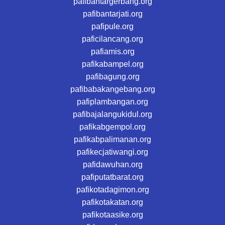
pafibantargerbang.org
pafibantarjati.org
pafipule.org
paficilancang.org
pafiamis.org
pafikabampel.org
pafibagung.org
pafibabakangebang.org
pafiplambangan.org
pafibajalangukidul.org
pafikabgempol.org
pafikabpalimanan.org
pafikecjatiwangi.org
pafidawuhan.org
pafiputatbarat.org
pafikotadagimon.org
pafikotakatan.org
pafikotaasike.org