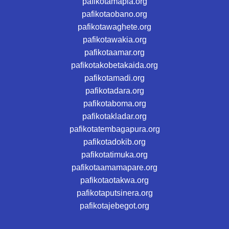
pafikotamapia.org
pafikotaobano.org
pafikotawaghete.org
pafikotawakia.org
pafikotaamar.org
pafikotakobetakaida.org
pafikotamadi.org
pafikotadara.org
pafikotaboma.org
pafikotakladar.org
pafikotatembagapura.org
pafikotadokib.org
pafikotatimuka.org
pafikotaamamapare.org
pafikotaotakwa.org
pafikotaputsinera.org
pafikotajebegot.org