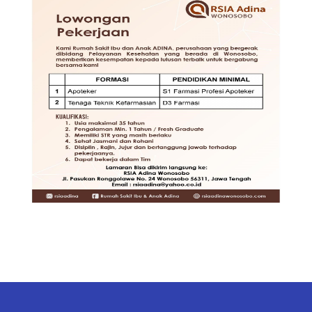
TENAGA TEKNIS
KEFARMASIAN DI RSIA ADINA
WONOSOBO
DIBUTUHKAN SEGERA TENAGA
TEKNIS KEFARMASIAN DI RUMAH
SAKIT IBU DAN ANAK ADINA
WONOSOBO
SYARAT DAN KETENTUAN LIHAT
BROSUR