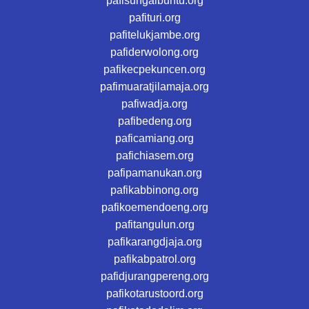
pafisungaibuntu.org
pafituri.org
pafitelukjambe.org
pafiderwolong.org
pafikecpekuncen.org
pafimuaratjilamaja.org
pafiwadja.org
pafibedeng.org
paficamiang.org
pafichiasem.org
pafipamanukan.org
pafikabbinong.org
pafikoemendoeng.org
pafitangulun.org
pafikarangdjaja.org
pafikabpatrol.org
pafidjurangpereng.org
pafikotarustoord.org