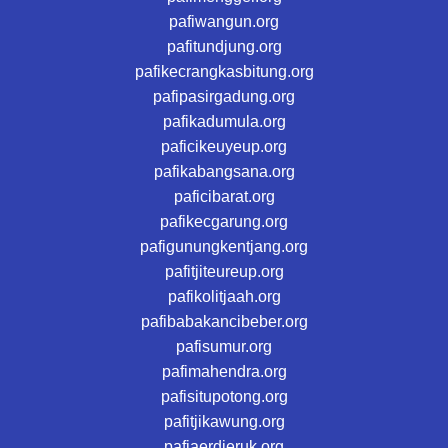
pafiwangun.org
pafitundjung.org
pafikecrangkasbitung.org
pafipasirgadung.org
pafikadumula.org
paficikeuyeup.org
pafikabangsana.org
paficibarat.org
pafikecgarung.org
pafigunungkentjang.org
pafitjiteureup.org
pafikolitjaah.org
pafibabakancibeber.org
pafisumur.org
pafimahendra.org
pafisitupotong.org
pafitjikawung.org
pafiaerdjeruk.org