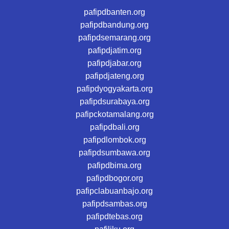
pafipdbanten.org
pafipdbandung.org
pafipdsemarang.org
pafipdjatim.org
pafipdjabar.org
pafipdjateng.org
pafipdyogyakarta.org
pafipdsurabaya.org
pafipckotamalang.org
pafipdbali.org
pafipdlombok.org
pafipdsumbawa.org
pafipdbima.org
pafipdbogor.org
pafipclabuanbajo.org
pafipdsambas.org
pafipdtebas.org