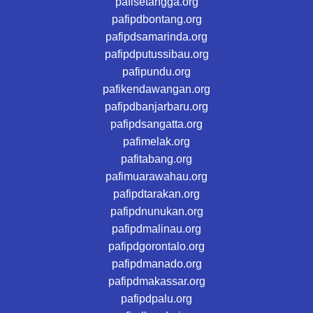
pafisetangga.org
pafipdbontang.org
pafipdsamarinda.org
pafipdputussibau.org
pafipundu.org
pafikendawangan.org
pafipdbanjarbaru.org
pafipdsangatta.org
pafimelak.org
pafitabang.org
pafimuarawahau.org
pafipdtarakan.org
pafipdnunukan.org
pafipdmalinau.org
pafipdgorontalo.org
pafipdmanado.org
pafipdmakassar.org
pafipdpalu.org