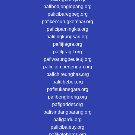
pafibodjonglopang.org
paficibaregbeg.org
pafikeccurugkembar.org
paficipamingkis.org
pafilingkungsari.org
pafitjiagra.org
pafitjiragil.org
pafiwarungpeuteuj.org
paficijembertengah.org
pafichireunghas.org
pafitibeber.org
pafisukanegara.org
pafibengbreng.org
pafigaddet.org
pafisindangbarang.org
pafigardu.org
paficibaleuy.org
pafikoleberes.org