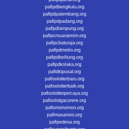
pafipdbengkulu.org
pafipdpalembang.org
pafipdpadang.org
pafipdlampung.org
pafipcmuaraenim.org
pafipcbaturaja.org
pafipdmetro.org
pafipdbelitung.org
pafipdkolaka.org
pafidkipusat.org
pafisolotterbaru.org
pafisolotterbaik.org
pafisolotterpercaya.org
pafisolotgacorere.org
pafiomonomon.org
pafimasanies.org
pafipedesa.org