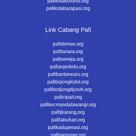
pafikotakurunui.org
pafikotabarapasi.org
Link Cabang Pafi
pafidomas.org
pafitanara.org
pafiseneja.org
pafianjerkidu.org
pafibantarwaru.org
pafibojongkidul.org
pafibodjongdjuruh.org
paficipait.org
pafikecmandalawangi.org
pafitjkarang.org
pafilabuhan.org
pafikaduperasi.org
pafimengger.org