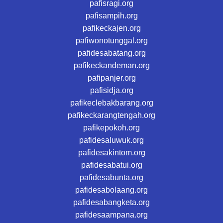
pafisragi.org
pafisampih.org
pafikeckajen.org
pafiwonotunggal.org
pafidesabatang.org
pafikeckandeman.org
pafipanjer.org
pafisidja.org
pafikeclebakbarang.org
pafikeckarangtengah.org
pafikepokoh.org
pafidesaluwuk.org
pafidesakintom.org
pafidesabatui.org
pafidesabunta.org
pafidesabolaang.org
pafidesabangketa.org
pafidesaampana.org