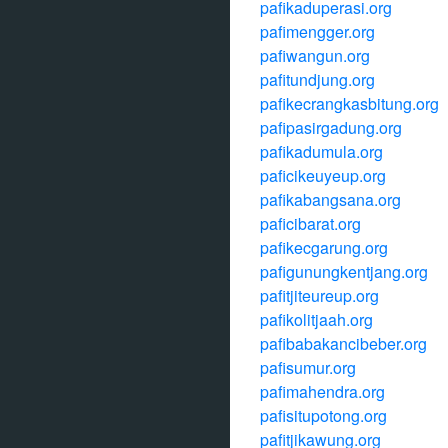
pafikaduperasi.org
pafimengger.org
pafiwangun.org
pafitundjung.org
pafikecrangkasbitung.org
pafipasirgadung.org
pafikadumula.org
paficikeuyeup.org
pafikabangsana.org
paficibarat.org
pafikecgarung.org
pafigunungkentjang.org
pafitjiteureup.org
pafikolitjaah.org
pafibabakancibeber.org
pafisumur.org
pafimahendra.org
pafisitupotong.org
pafitjikawung.org