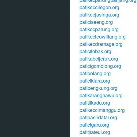
pafikeccilegon.org
pafikecjasinga.org
paficiseeng.org
pafikecparung.org
pafikecleuwiliang.org
pafikecdramaga.org
paficilobak.org
pafikabcijeruk.org
paficigomblong.org
pafibolang.org
paficikiara.org
pafibengkung.org
pafikaranghawu.org
pafitiikadu.org
pafikeccimanggu.org
pafipasirdatar.org
paficigaru.org
pafitjiateul.org