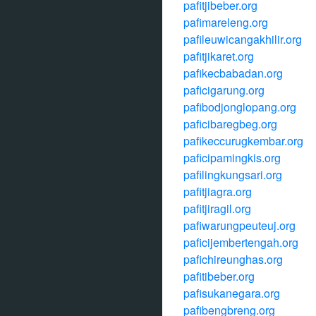
pafitjibeber.org
pafimareleng.org
pafileuwicangakhilir.org
pafitjikaret.org
pafikecbabadan.org
paficigarung.org
pafibodjonglopang.org
paficibaregbeg.org
pafikeccurugkembar.org
paficipamingkis.org
pafilingkungsari.org
pafitjiagra.org
pafitjiragil.org
pafiwarungpeuteuj.org
paficijembertengah.org
pafichireunghas.org
pafitibeber.org
pafisukanegara.org
pafibengbreng.org