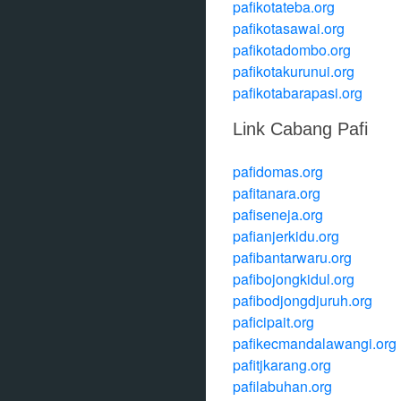
pafikotateba.org
pafikotasawai.org
pafikotadombo.org
pafikotakurunui.org
pafikotabarapasi.org
Link Cabang Pafi
pafidomas.org
pafitanara.org
pafiseneja.org
pafianjerkidu.org
pafibantarwaru.org
pafibojongkidul.org
pafibodjongdjuruh.org
paficipait.org
pafikecmandalawangi.org
pafitjkarang.org
pafilabuhan.org