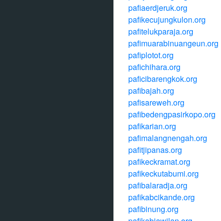
pafiaerdjeruk.org
pafikecujungkulon.org
pafitelukparaja.org
pafimuarabinuangeun.org
pafiplotot.org
pafichihara.org
paficibarengkok.org
pafibajah.org
pafisareweh.org
pafibedengpasirkopo.org
pafikarian.org
pafimalangnengah.org
pafitjipanas.org
pafikeckramat.org
pafikeckutabumi.org
pafibalaradja.org
pafikabcikande.org
pafibinung.org
pafikabjawilan.org