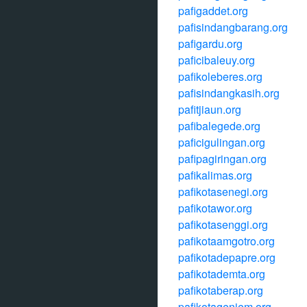
pafigaddet.org
pafisindangbarang.org
pafigardu.org
paficibaleuy.org
pafikoleberes.org
pafisindangkasih.org
pafitjiaun.org
pafibalegede.org
paficigulingan.org
pafipagiringan.org
pafikalimas.org
pafikotasenegi.org
pafikotawor.org
pafikotasenggi.org
pafikotaamgotro.org
pafikotadepapre.org
pafikotademta.org
pafikotaberap.org
pafikotagenjem.org