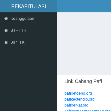
REKAPITULASI
Keanggotaan
STRTTK
SIPTTK
Link Cabang Pafi
pafibetoeng.org
pafikectendjo.org
pafiberkat.org
pafikecparungpanjang.org