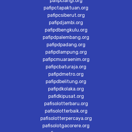
pafipclangi.org
pafipctapaktuan.org
pafipcsiberut.org
pafipdjambi.org
pafipdbengkulu.org
pafipdpalembang.org
pafipdpadang.org
pafipdlampung.org
pafipcmuaraenim.org
pafipcbaturaja.org
pafipdmetro.org
pafipdbelitung.org
pafipdkolaka.org
pafidkipusat.org
pafisolotterbaru.org
pafisolotterbaik.org
pafisolotterpercaya.org
pafisolotgacorere.org