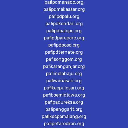
pafipdmanado.org
pafipdmakassar.org
pafipdpalu.org
pafipdkendari.org
pafipdpalopo.org
pafipdparepare.org
pafipdposo.org
pafipdternate.org
pafisonggom.org
pafikaranganjar.org
pafimelahaju.org
pafiwanasari.org
pafikecpulosari.org
pafiboemidjawa.org
pafipadureksa.org
pafipenggarit.org
pafikecpemalang.org
pafipetaroekan.org