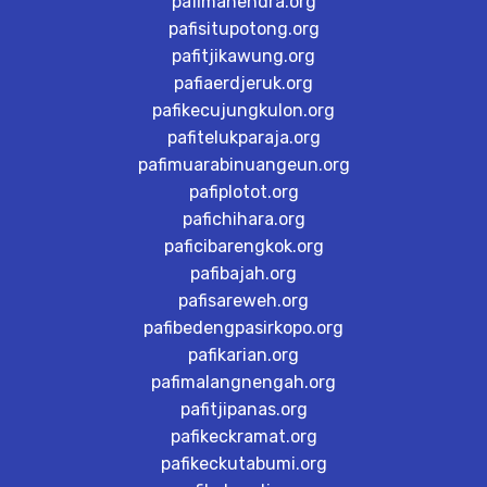
pafimahendra.org
pafisitupotong.org
pafitjikawung.org
pafiaerdjeruk.org
pafikecujungkulon.org
pafitelukparaja.org
pafimuarabinuangeun.org
pafiplotot.org
pafichihara.org
paficibarengkok.org
pafibajah.org
pafisareweh.org
pafibedengpasirkopo.org
pafikarian.org
pafimalangnengah.org
pafitjipanas.org
pafikeckramat.org
pafikeckutabumi.org