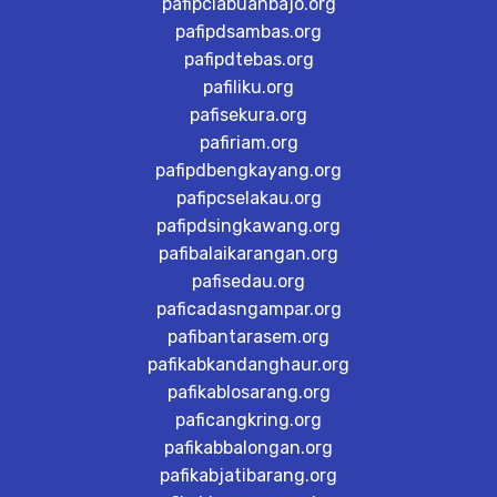
pafipclabuanbajo.org
pafipdsambas.org
pafipdtebas.org
pafiliku.org
pafisekura.org
pafiriam.org
pafipdbengkayang.org
pafipcselakau.org
pafipdsingkawang.org
pafibalaikarangan.org
pafisedau.org
paficadasngampar.org
pafibantarasem.org
pafikabkandanghaur.org
pafikablosarang.org
paficangkring.org
pafikabbalongan.org
pafikabjatibarang.org