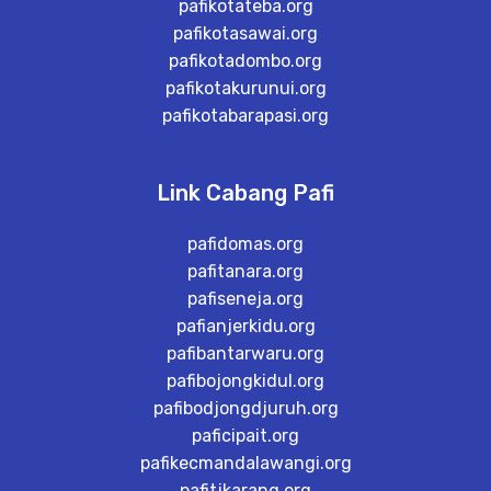
pafikotateba.org
pafikotasawai.org
pafikotadombo.org
pafikotakurunui.org
pafikotabarapasi.org
Link Cabang Pafi
pafidomas.org
pafitanara.org
pafiseneja.org
pafianjerkidu.org
pafibantarwaru.org
pafibojongkidul.org
pafibodjongdjuruh.org
paficipait.org
pafikecmandalawangi.org
pafitjkarang.org