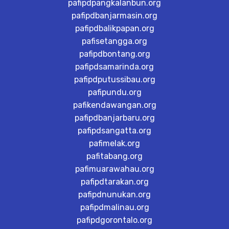
pafipdpangkalanbun.org
pafipdbanjarmasin.org
pafipdbalikpapan.org
pafisetangga.org
pafipdbontang.org
pafipdsamarinda.org
pafipdputussibau.org
pafipundu.org
pafikendawangan.org
pafipdbanjarbaru.org
pafipdsangatta.org
pafimelak.org
pafitabang.org
pafimuarawahau.org
pafipdtarakan.org
pafipdnunukan.org
pafipdmalinau.org
pafipdgorontalo.org