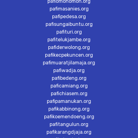
pafiomonomon.org
pafimasanies.org
pafipedesa.org
pafisungaibuntu.org
pafituri.org
pafitelukjambe.org
pafiderwolong.org
pafikecpekuncen.org
pafimuaratjilamaja.org
pafiwadja.org
pafibedeng.org
paficamiang.org
pafichiasem.org
pafipamanukan.org
pafikabbinong.org
pafikoemendoeng.org
pafitangulun.org
pafikarangdjaja.org