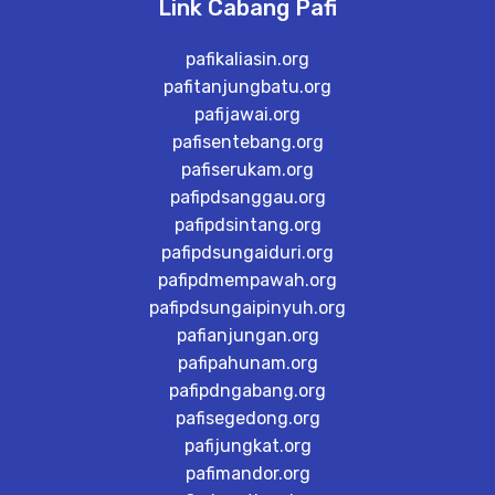
Link Cabang Pafi
pafikaliasin.org
pafitanjungbatu.org
pafijawai.org
pafisentebang.org
pafiserukam.org
pafipdsanggau.org
pafipdsintang.org
pafipdsungaiduri.org
pafipdmempawah.org
pafipdsungaipinyuh.org
pafianjungan.org
pafipahunam.org
pafipdngabang.org
pafisegedong.org
pafijungkat.org
pafimandor.org