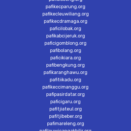
pafikecparung.org
pafikecleuwiliang.org
pafikecdramaga.org
paficilobak.org
pafikabcijeruk.org
paficigomblong.org
pafibolang.org
paficikiara.org
pafibengkung.org
pafikaranghawu.org
pafitiikadu.org
pafikeccimanggu.org
pafipasirdatar.org
paficigaru.org
pafitjiateul.org
pafitjibeber.org
pafimareleng.org
pafileuwicangakhilir.org